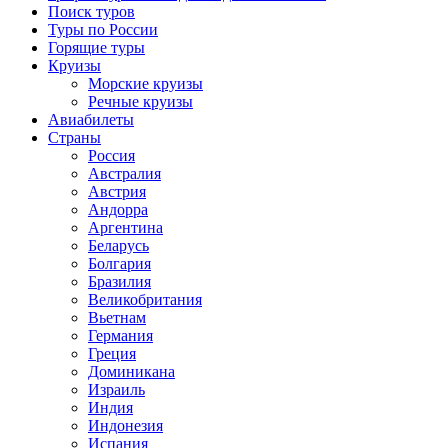
Поиск туров
Туры по России
Горящие туры
Круизы
Морские круизы
Речные круизы
Авиабилеты
Страны
Россия
Австралия
Австрия
Андорра
Аргентина
Беларусь
Болгария
Бразилия
Великобритания
Вьетнам
Германия
Греция
Доминикана
Израиль
Индия
Индонезия
Испания