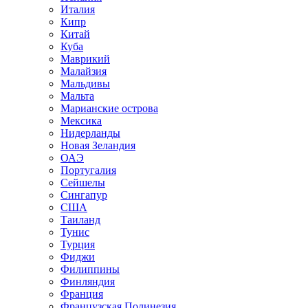
Италия
Кипр
Китай
Куба
Маврикий
Малайзия
Мальдивы
Мальта
Марианские острова
Мексика
Нидерланды
Новая Зеландия
ОАЭ
Португалия
Сейшелы
Сингапур
США
Таиланд
Тунис
Турция
Фиджи
Филиппины
Финляндия
Франция
Французская Полинезия