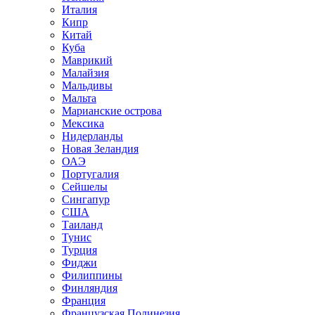
Италия
Кипр
Китай
Куба
Маврикий
Малайзия
Мальдивы
Мальта
Марианские острова
Мексика
Нидерланды
Новая Зеландия
ОАЭ
Португалия
Сейшелы
Сингапур
США
Таиланд
Тунис
Турция
Фиджи
Филиппины
Финляндия
Франция
Французская Полинезия