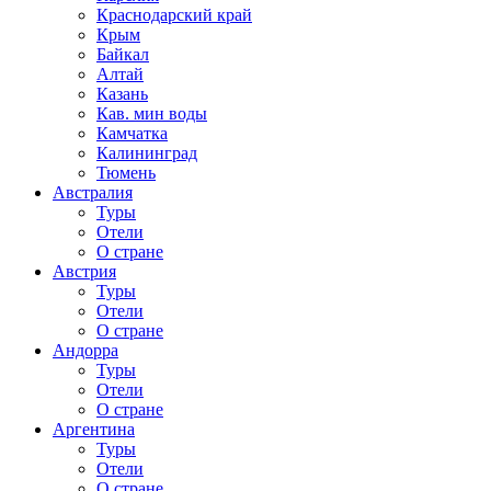
Краснодарский край
Крым
Байкал
Алтай
Казань
Кав. мин воды
Камчатка
Калининград
Тюмень
Австралия
Туры
Отели
О стране
Австрия
Туры
Отели
О стране
Андорра
Туры
Отели
О стране
Аргентина
Туры
Отели
О стране