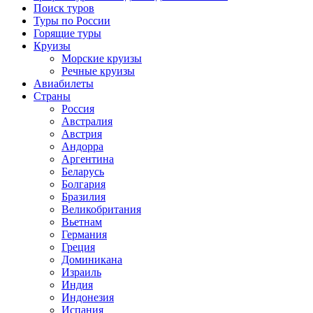
Поиск туров
Туры по России
Горящие туры
Круизы
Морские круизы
Речные круизы
Авиабилеты
Страны
Россия
Австралия
Австрия
Андорра
Аргентина
Беларусь
Болгария
Бразилия
Великобритания
Вьетнам
Германия
Греция
Доминикана
Израиль
Индия
Индонезия
Испания