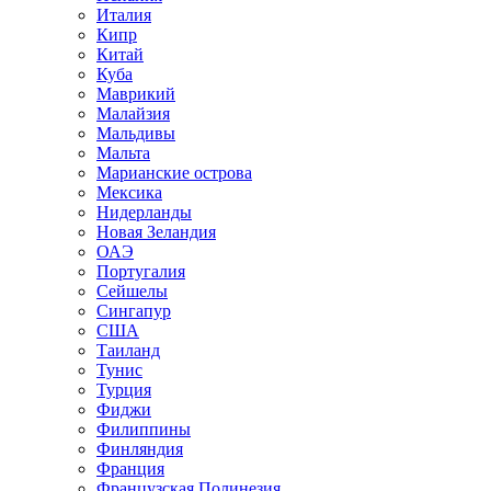
Италия
Кипр
Китай
Куба
Маврикий
Малайзия
Мальдивы
Мальта
Марианские острова
Мексика
Нидерланды
Новая Зеландия
ОАЭ
Португалия
Сейшелы
Сингапур
США
Таиланд
Тунис
Турция
Фиджи
Филиппины
Финляндия
Франция
Французская Полинезия