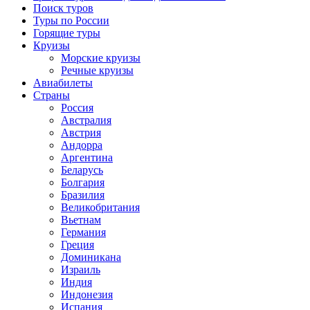
Поиск туров
Туры по России
Горящие туры
Круизы
Морские круизы
Речные круизы
Авиабилеты
Страны
Россия
Австралия
Австрия
Андорра
Аргентина
Беларусь
Болгария
Бразилия
Великобритания
Вьетнам
Германия
Греция
Доминикана
Израиль
Индия
Индонезия
Испания