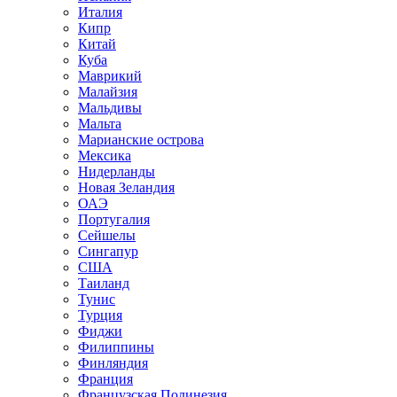
Италия
Кипр
Китай
Куба
Маврикий
Малайзия
Мальдивы
Мальта
Марианские острова
Мексика
Нидерланды
Новая Зеландия
ОАЭ
Португалия
Сейшелы
Сингапур
США
Таиланд
Тунис
Турция
Фиджи
Филиппины
Финляндия
Франция
Французская Полинезия