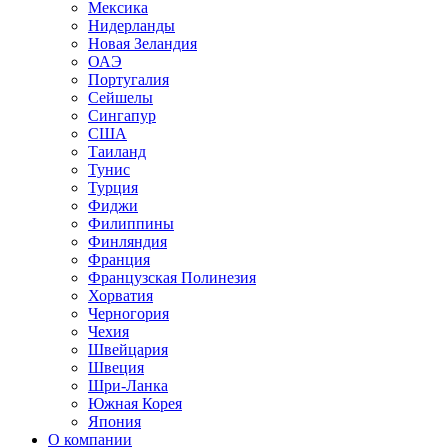
Мексика
Нидерланды
Новая Зеландия
ОАЭ
Португалия
Сейшелы
Сингапур
США
Таиланд
Тунис
Турция
Фиджи
Филиппины
Финляндия
Франция
Французская Полинезия
Хорватия
Черногория
Чехия
Швейцария
Швеция
Шри-Ланка
Южная Корея
Япония
О компании