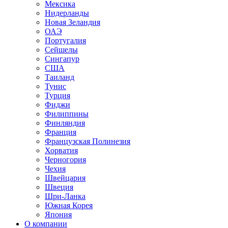
Мексика
Нидерланды
Новая Зеландия
ОАЭ
Португалия
Сейшелы
Сингапур
США
Таиланд
Тунис
Турция
Фиджи
Филиппины
Финляндия
Франция
Французская Полинезия
Хорватия
Черногория
Чехия
Швейцария
Швеция
Шри-Ланка
Южная Корея
Япония
О компании