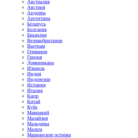
Австралия
Австрия
Андорра
Аргентина
Беларусь
Болгария
Бразилия
Великобритания
Вьетнам
Германия
Греция
Доминикана
Израиль
Индия
Индонезия
Испания
Италия
Кипр
Китай
Куба
Маврикий
Малайзия
Мальдивы
Мальта
Марианские острова