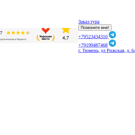
Заказ тура
Позвоните мне!
+79523434310
+79199487468
г. Тюмень, ул Рижская, д. 6